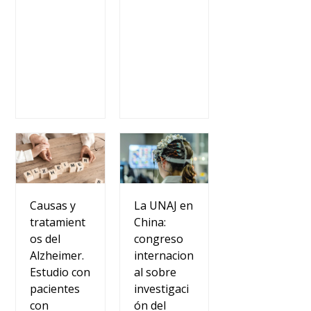
Causas y
La UNAJ en
tratamient
China:
os del
congreso
Alzheimer.
internacion
Estudio con
al sobre
pacientes
investigaci
con
ón del