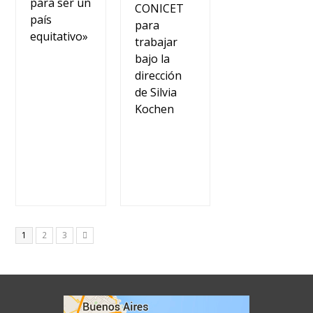
para ser un
CONICET
país
para
equitativo»
trabajar
bajo la
dirección
de Silvia
Kochen
Page
Page
Page
1
2
3
Siguiente