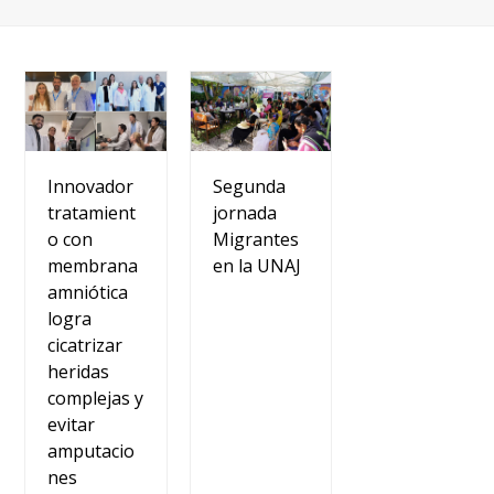
Innovador
Segunda
tratamient
jornada
o con
Migrantes
membrana
en la UNAJ
amniótica
logra
cicatrizar
heridas
complejas y
evitar
amputacio
nes