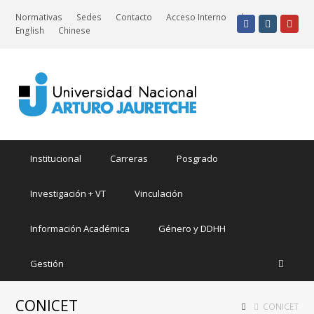
Normativas
Sedes
Contacto
Acceso Interno
|
Facebook
Instagra
Yout
English
Chinese
Institucional
Carreras
Posgrado
Investigación + VT
Vinculación
Información Académica
Género y DDHH
Gestión
CONICET
CONICET