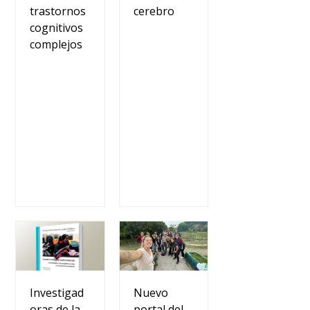
trastornos
cerebro
cognitivos
complejos
Nuevo
Investigad
portal del
oras de la