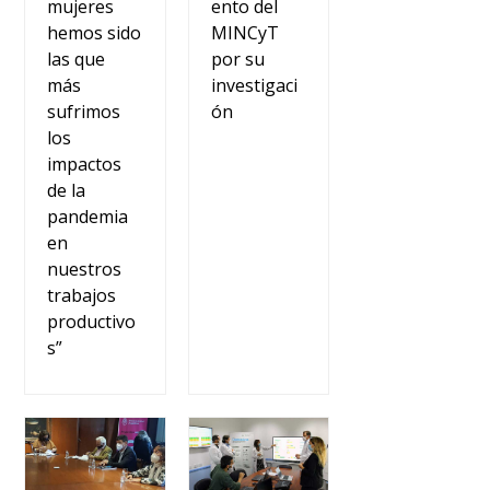
ento del
mujeres
MINCyT
hemos sido
por su
las que
investigaci
más
ón
sufrimos
los
impactos
de la
pandemia
en
nuestros
trabajos
productivo
s”